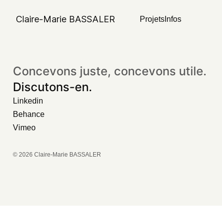
No posts found for your tag,
Claire-Marie BASSALER
Projets
Infos
category or search term.
Concevons juste, concevons utile.
Discutons-en.
Linkedin
Behance
Vimeo
© 2026 Claire-Marie BASSALER