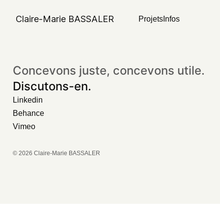
No posts found for your tag,
Claire-Marie BASSALER
Projets
Infos
category or search term.
Concevons juste, concevons utile.
Discutons-en.
Linkedin
Behance
Vimeo
© 2026 Claire-Marie BASSALER